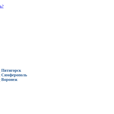
ь?
1
Пятигорск
0
Симферополь
9
Воронеж