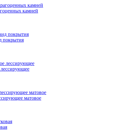
рагоценных камней
ид покрытия
е лессирующее
лессирующее матовое
овая