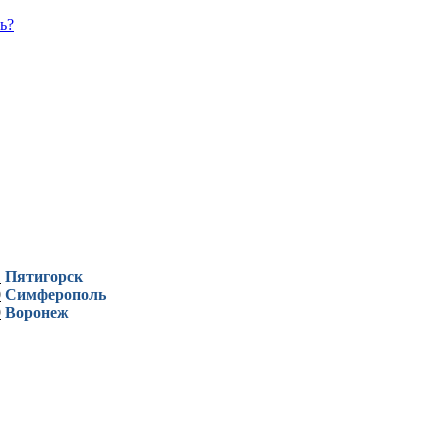
ь?
1
Пятигорск
0
Симферополь
9
Воронеж